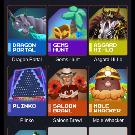
Dragon Portal
Gems Hunt
Asgard Hi-Lo
Plinko
Saloon Brawl
Mole Whacker