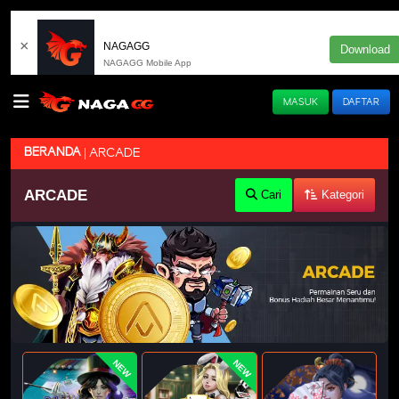
×
NAGAGG
Download
NAGAGG Mobile App
MASUK
DAFTAR
BERANDA
ARCADE
ARCADE
Cari
Kategori
NEW
NEW