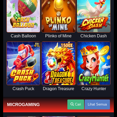
Cash Balloon
Plinko of Mine
Chicken Dash
Crash Puck
Dragon Treasure
Crazy Hunter
MICROGAMING
Cari
Lihat Semua