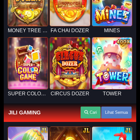
MONEY TREE DOZER
FA CHAI DOZER
MINES
SUPER COLOR GAME
CIRCUS DOZER
TOWER
JILI GAMING
Cari
Lihat Semua