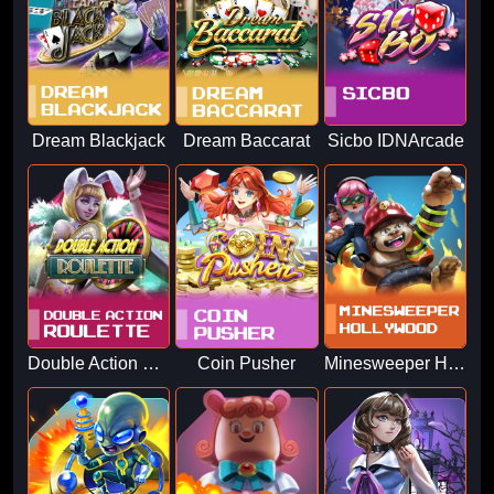
Dream Blackjack
Dream Baccarat
Sicbo IDNArcade
Double Action Roulette
Coin Pusher
Minesweeper Hollywood