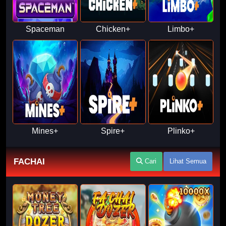
Spaceman
Chicken+
Limbo+
Mines+
Spire+
Plinko+
FACHAI
Cari
Lihat Semua