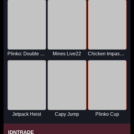
Plinko: Double Wheel Live22
Mines Live22
Chicken Impassable
Jetpack Heist
Capy Jump
Plinko Cup
IDNTRADE