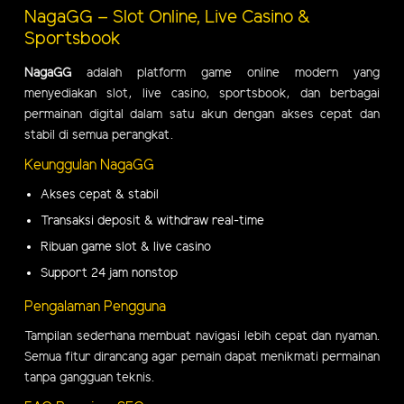
NagaGG – Slot Online, Live Casino &
Sportsbook
NagaGG
adalah platform game online modern yang
menyediakan slot, live casino, sportsbook, dan berbagai
permainan digital dalam satu akun dengan akses cepat dan
stabil di semua perangkat.
Keunggulan NagaGG
Akses cepat & stabil
Transaksi deposit & withdraw real-time
Ribuan game slot & live casino
Support 24 jam nonstop
Pengalaman Pengguna
Tampilan sederhana membuat navigasi lebih cepat dan nyaman.
Semua fitur dirancang agar pemain dapat menikmati permainan
tanpa gangguan teknis.