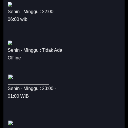
Senin - Minggu : 22:00 -
06:00 wib
Senin - Minggu : Tidak Ada
Offline
Senin - Minggu : 23:00 -
01:00 WIB