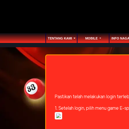
TENTANG KAMI
MOBILE
INFO NAG
Pastikan telah melakukan login terle
1. Setelah login, pilih menu game E-