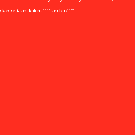
kan kedalam kolom """"Taruhan"""":